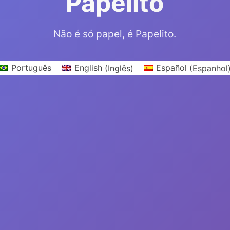
Papelito
Não é só papel, é Papelito.
Português
English
(
Inglês
)
Español
(
Espanhol