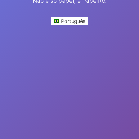
Não é só papel, é Papelito.
Português